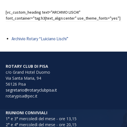
[vc_custom_heading text=”ARCHIVIO LISCHI”
font_container=”tag:h3|text_align:center” use_theme_fonts=”yes”]
Archivio Rotary “Luiciano Lischi”
ROTARY CLUB DI PISA
c/o Grand Hotel Duomo
Via Santa Maria, 94
56126 Pisa
segretario@rotaryclubpisa.it
rotarypisa@pec.it
RIUNIONI CONVIVIALI
1° e 3° mercoledì del mese - ore 13,15
2° e 4° mercoledì del mese - ore 20,15