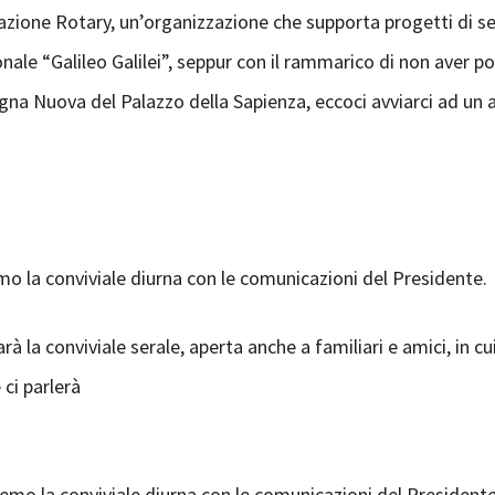
zione Rotary, un’organizzazione che supporta progetti di serv
ionale “Galileo Galilei”, seppur con il rammarico di non aver 
gna Nuova del Palazzo della Sapienza, eccoci avviarci ad un 
o la conviviale diurna con le comunicazioni del Presidente.
arà la conviviale serale, aperta anche a familiari e amici, in 
ci parlerà
emo la conviviale diurna con le comunicazioni del Presidente