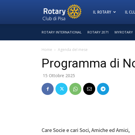
Rotary
IL ROTARY
IL CL
ROTARY INTERNATIONAL
ROTARY 2071
MYROTARY
Club
Home
Agenda del mese
Programma di N
Pisa
15 Ottobre 2025
Care Socie e cari Soci, Amiche ed Amici,