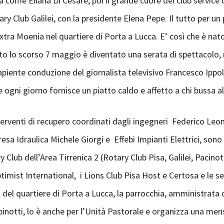
 come Eliana Di Cesare, poi il grande cuore dei club service d
tary Club Galilei, con la presidente Elena Pepe. Il tutto per un
tra Moenia nel quartiere di Porta a Lucca. E’ così che è nat
 lo scorso 7 maggio è diventato una serata di spettacolo, m
piente conduzione del giornalista televisivo Francesco Ippolit
e ogni giorno fornisce un piatto caldo e affetto a chi bussa a
terventi di recupero coordinati dagli ingegneri Federico Leonc
esa Idraulica Michele Giorgi e Effebi Impianti Elettrici, sono s
 Club dell’Area Tirrenica 2 (Rotary Club Pisa, Galilei, Pacino
timist International, i Lions Club Pisa Host e Certosa e le s
nto del quartiere di Porta a Lucca, la parrocchia, amministrat
notti, lo è anche per l’Unità Pastorale e organizza una mens