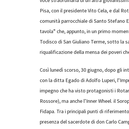
voce straordinaria di un’altra giovanissima
Pisa, con il presidente Vito Cela, e dal Ro
comunità parrocchiale di Santo Stefano Ex
tavola” che, appunto, in un primo momento
Todisco di San Giuliano Terme, sotto la sa
riqualificazione della mensa dei poveri ch
Così lunedì scorso, 30 giugno, dopo gli in
con la ditta Egado di Adolfo Luperi, l’Impr
impegno che ha visto protagonisti i Rotary
Rossore), ma anche l’Inner Wheel. il Sorop
Fidapa. Tra i principali punti di riferime
presenza del sacerdote di don Carlo Campi