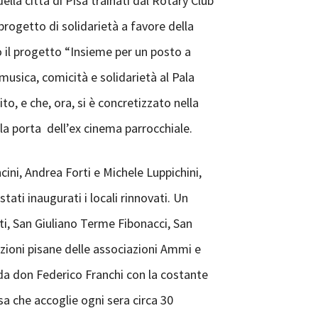
ella città di Pisa trainati dal Rotary Club
 progetto di solidarietà a favore della
o il progetto “Insieme per un posto a
usica, comicità e solidarietà al Pala
o, e che, ora, si è concretizzato nella
lla porta dell’ex cinema parrocchiale.
ini, Andrea Forti e Michele Luppichini,
tati inaugurati i locali rinnovati. Un
tti, San Giuliano Terme Fibonacci, San
ezioni pisane delle associazioni Ammi e
a da don Federico Franchi con la costante
a che accoglie ogni sera circa 30