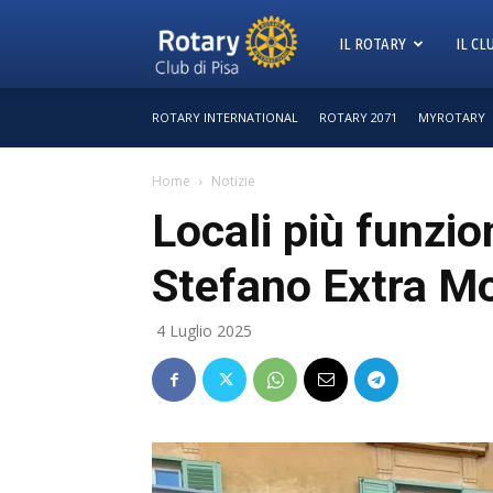
Rotary
IL ROTARY
IL CL
ROTARY INTERNATIONAL
ROTARY 2071
MYROTARY
Club
Home
Notizie
Locali più funzio
Pisa
Stefano Extra M
4 Luglio 2025