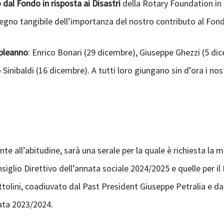
dal Fondo in risposta ai Disastri
della Rotary Foundation in f
segno tangibile dell’importanza del nostro contributo al Fo
pleanno
: Enrico Bonari (29 dicembre), Giuseppe Ghezzi (5 di
inibaldi (16 dicembre). A tutti loro giungano sin d’ora i nost
e all’abitudine, sarà una serale per la quale è richiesta la 
nsiglio Direttivo dell’annata sociale 2024/2025 e quelle per i
tolini, coadiuvato dal Past President Giuseppe Petralia e da m
nata 2023/2024.